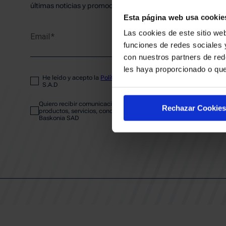
PLANTI
últimas noticias y promociones del club.
Esta página web usa cookie
Las cookies de este sitio web
Email
ENTRA
funciones de redes sociales 
con nuestros partners de red
les haya proporcionado o que
He leído y acepto la
Política de privacidad
del SASKI BASKONIA
ABONA
S.A.D
Quiero recibir comunicaciones electrónicas sobre las actividades,
Rechazar Cookies
productos, servicios, concursos, ofertas y/o promociones del SAS
Baskonia SAD
CALEND
CLUB
Patrocinadores