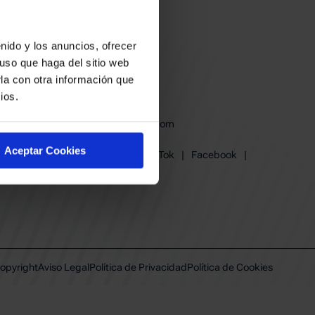
nido y los anuncios, ofrecer
uso que haga del sitio web
la con otra información que
ios.
baskonia@baskonia.com
Tel.
945 13 91 91
Aceptar Cookies
Instagram
|
X
|
TikTok
|
Facebook
|
Youtube
|
Linkedin
opyright
Aviso Legal
Política de Privacidad
Política de Cookies