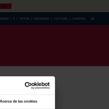
 aquí!
|
|
|
|
|
AGRAM
X
TIKTOK
FACEBOOK
YOUTUBE
LINKEDIN
ES
EUSKERA
Acerca de las cookies