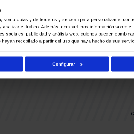
CONTACTO
LLA
TRABAJA CON NOSOTROS
s
BUESA ARENA EVENTS
, son propias y de terceros y se usan para personalizar el conte
BAKH
DAS
y analizar el tráfico. Además, compartimos información sobre el 
FUNDACIÓN BASKONIA-ALAVÉS
es sociales, publicidad y análisis web, quienes pueden combinar
 hayan recopilado a partir del uso que haya hecho de sus servic
DOS
Fernando Buesa Arena Carretera
Zurbano S/N
Configurar
01013 Vitoria-Gasteiz
KI
ARIO
C