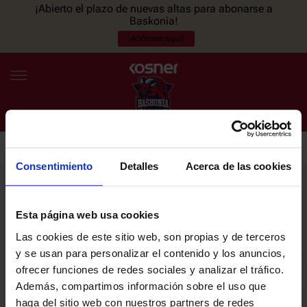
¡Abierto el plazo de nuevas altas para abonarse a
Baskonia!
¡Abónate aquí!
Consentimiento
Detalles
Acerca de las cookies
NEWSLETTER
ES
EU
Únete a nuestra newsletter y sé el primero en enterarte de las
NOTICIAS
últimas noticias y promociones del club.
Esta página web usa cookies
Las cookies de este sitio web, son propias y de terceros
PLANTILLA
y se usan para personalizar el contenido y los anuncios,
Email
ofrecer funciones de redes sociales y analizar el tráfico.
ENTRADAS
Además, compartimos información sobre el uso que
haga del sitio web con nuestros partners de redes
He leído y acepto la
Política de privacidad
del SASKI BASKONIA