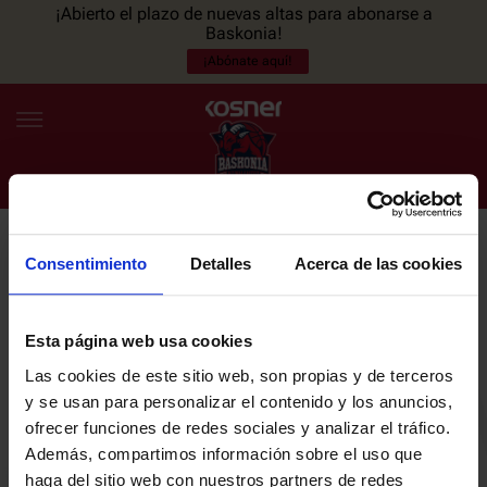
¡Abierto el plazo de nuevas altas para abonarse a
Baskonia!
¡Abónate aquí!
Consentimiento
Detalles
Acerca de las cookies
NEWSLETTER
ES
EU
Únete a nuestra newsletter y sé el primero en enterarte de las
NOTICIAS
últimas noticias y promociones del club.
Esta página web usa cookies
Las cookies de este sitio web, son propias y de terceros
PLANTILLA
y se usan para personalizar el contenido y los anuncios,
Email
ofrecer funciones de redes sociales y analizar el tráfico.
ENTRADAS
Además, compartimos información sobre el uso que
haga del sitio web con nuestros partners de redes
He leído y acepto la
Política de privacidad
del SASKI BASKONIA