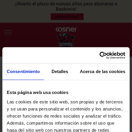
¡Abierto el plazo de nuevas altas para abonarse a
Baskonia!
¡Abónate aquí!
Consentimiento
Detalles
Acerca de las cookies
NEWSLETTER
ES
EU
Únete a nuestra newsletter y sé el primero en enterarte de las
NOTICIAS
últimas noticias y promociones del club.
Esta página web usa cookies
Las cookies de este sitio web, son propias y de terceros
PLANTILLA
y se usan para personalizar el contenido y los anuncios,
Email
ofrecer funciones de redes sociales y analizar el tráfico.
ENTRADAS
Además, compartimos información sobre el uso que
haga del sitio web con nuestros partners de redes
He leído y acepto la
Política de privacidad
del SASKI BASKONIA