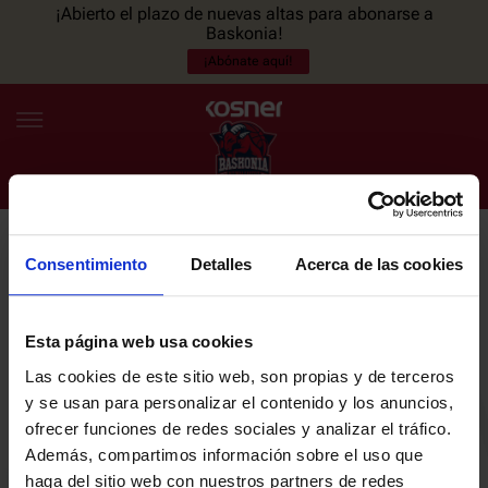
¡Abierto el plazo de nuevas altas para abonarse a
Baskonia!
¡Abónate aquí!
Consentimiento
Detalles
Acerca de las cookies
NEWSLETTER
ES
EU
Únete a nuestra newsletter y sé el primero en enterarte de las
NOTICIAS
últimas noticias y promociones del club.
Esta página web usa cookies
Las cookies de este sitio web, son propias y de terceros
PLANTILLA
y se usan para personalizar el contenido y los anuncios,
Email
ofrecer funciones de redes sociales y analizar el tráfico.
ENTRADAS
Además, compartimos información sobre el uso que
haga del sitio web con nuestros partners de redes
He leído y acepto la
Política de privacidad
del SASKI BASKONIA