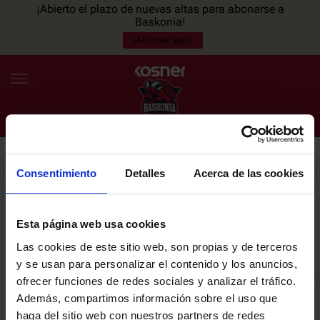
¡Abierto el plazo de nuevas altas para abonarse a
Baskonia!
¡Abónate aquí!
Consentimiento
Detalles
Acerca de las cookies
NEWSLETTER
ES
EU
Únete a nuestra newsletter y sé el primero en enterarte de las
NOTICIAS
últimas noticias y promociones del club.
Esta página web usa cookies
Las cookies de este sitio web, son propias y de terceros
PLANTILLA
y se usan para personalizar el contenido y los anuncios,
Email
ofrecer funciones de redes sociales y analizar el tráfico.
ENTRADAS
Además, compartimos información sobre el uso que
haga del sitio web con nuestros partners de redes
He leído y acepto la
Política de privacidad
del SASKI BASKONIA