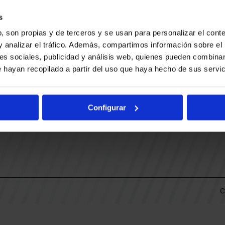
CONTACTO
LLA
TRABAJA CON NOSOTROS
s
BUESA ARENA EVENTS
, son propias y de terceros y se usan para personalizar el conte
BAKH
DAS
y analizar el tráfico. Además, compartimos información sobre el 
FUNDACIÓN BASKONIA-ALAVÉS
es sociales, publicidad y análisis web, quienes pueden combinar
 hayan recopilado a partir del uso que haya hecho de sus servic
DOS
Fernando Buesa Arena Carretera
Zurbano S/N
Configurar
01013 Vitoria-Gasteiz
KI
ARIO
C