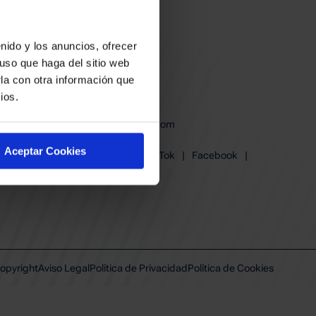
nido y los anuncios, ofrecer
uso que haga del sitio web
la con otra información que
ios.
baskonia@baskonia.com
Tel.
945 13 91 91
Aceptar Cookies
Instagram
|
X
|
TikTok
|
Facebook
|
Youtube
|
Linkedin
opyright
Aviso Legal
Política de Privacidad
Política de Cookies