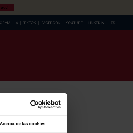
 aquí!
|
|
|
|
|
AGRAM
X
TIKTOK
FACEBOOK
YOUTUBE
LINKEDIN
ES
EUSKERA
Acerca de las cookies