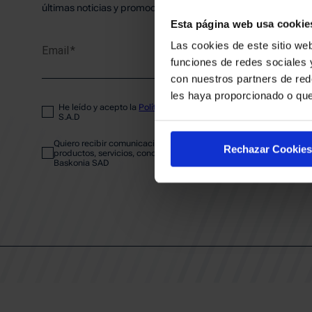
PLANTI
últimas noticias y promociones del club.
Esta página web usa cookie
Las cookies de este sitio web
Email
ENTRA
funciones de redes sociales 
con nuestros partners de red
les haya proporcionado o que
He leído y acepto la
Política de privacidad
del SASKI BASKONIA
ABONA
S.A.D
Quiero recibir comunicaciones electrónicas sobre las actividades,
Rechazar Cookies
productos, servicios, concursos, ofertas y/o promociones del SAS
Baskonia SAD
CALEND
CLUB
Patrocinadores