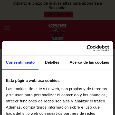
¡Abierto el plazo de nuevas altas para abonarse a
Baskonia!
¡Abónate aquí!
Consentimiento
Detalles
Acerca de las cookies
NEWSLETTER
ES
EU
Únete a nuestra newsletter y sé el primero en enterarte de las
NOTICIAS
últimas noticias y promociones del club.
Esta página web usa cookies
Las cookies de este sitio web, son propias y de terceros
PLANTILLA
y se usan para personalizar el contenido y los anuncios,
Email
ofrecer funciones de redes sociales y analizar el tráfico.
ENTRADAS
Además, compartimos información sobre el uso que
haga del sitio web con nuestros partners de redes
He leído y acepto la
Política de privacidad
del SASKI BASKONIA