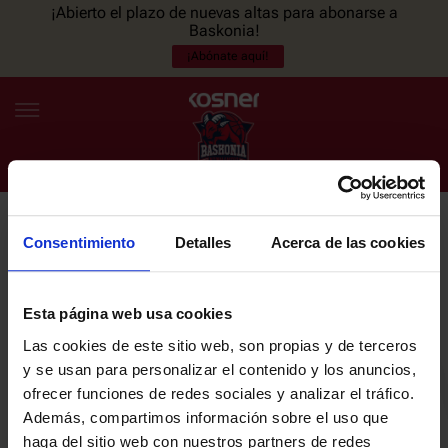
¡Abierto el plazo de nuevas altas para abonarse a
Baskonia!
¡Abónate aquí!
Consentimiento
Detalles
Acerca de las cookies
NEWSLETTER
ES
EU
Únete a nuestra newsletter y sé el primero en enterarte de las
NOTICIAS
últimas noticias y promociones del club.
Esta página web usa cookies
Las cookies de este sitio web, son propias y de terceros
PLANTILLA
y se usan para personalizar el contenido y los anuncios,
Email
ofrecer funciones de redes sociales y analizar el tráfico.
ENTRADAS
Además, compartimos información sobre el uso que
haga del sitio web con nuestros partners de redes
He leído y acepto la
Política de privacidad
del SASKI BASKONIA