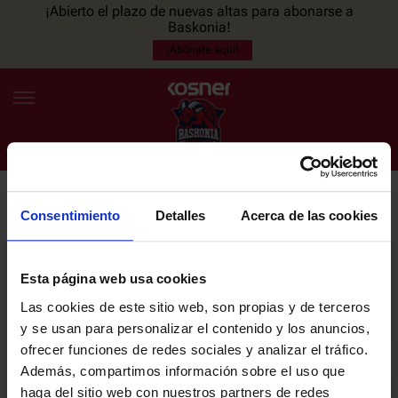
¡Abierto el plazo de nuevas altas para abonarse a
Baskonia!
¡Abónate aquí!
Consentimiento
Detalles
Acerca de las cookies
NEWSLETTER
ES
EU
Únete a nuestra newsletter y sé el primero en enterarte de las
NOTICIAS
últimas noticias y promociones del club.
Esta página web usa cookies
Las cookies de este sitio web, son propias y de terceros
PLANTILLA
y se usan para personalizar el contenido y los anuncios,
Email
ofrecer funciones de redes sociales y analizar el tráfico.
ENTRADAS
Además, compartimos información sobre el uso que
haga del sitio web con nuestros partners de redes
He leído y acepto la
Política de privacidad
del SASKI BASKONIA