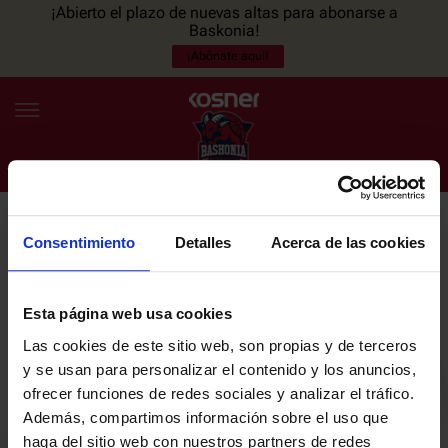
¡Abierto el plazo de nuevas altas para abonarse a
Baskonia!
¡Abónate aquí!
Consentimiento
Detalles
Acerca de las cookies
NEWSLETTER
ES
EU
Únete a nuestra newsletter y sé el primero en enterarte de las
NOTICIAS
últimas noticias y promociones del club.
Esta página web usa cookies
Las cookies de este sitio web, son propias y de terceros
PLANTILLA
y se usan para personalizar el contenido y los anuncios,
Email
ofrecer funciones de redes sociales y analizar el tráfico.
ENTRADAS
Además, compartimos información sobre el uso que
haga del sitio web con nuestros partners de redes
He leído y acepto la
Política de privacidad
del SASKI BASKONIA