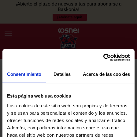
¡Abierto el plazo de nuevas altas para abonarse a
Baskonia!
¡Abónate aquí!
Consentimiento
Detalles
Acerca de las cookies
NEWSLETTER
ES
EU
Únete a nuestra newsletter y sé el primero en enterarte de las
NOTICIAS
últimas noticias y promociones del club.
Esta página web usa cookies
Las cookies de este sitio web, son propias y de terceros
PLANTILLA
y se usan para personalizar el contenido y los anuncios,
Email
ofrecer funciones de redes sociales y analizar el tráfico.
ENTRADAS
Además, compartimos información sobre el uso que
haga del sitio web con nuestros partners de redes
He leído y acepto la
Política de privacidad
del SASKI BASKONIA