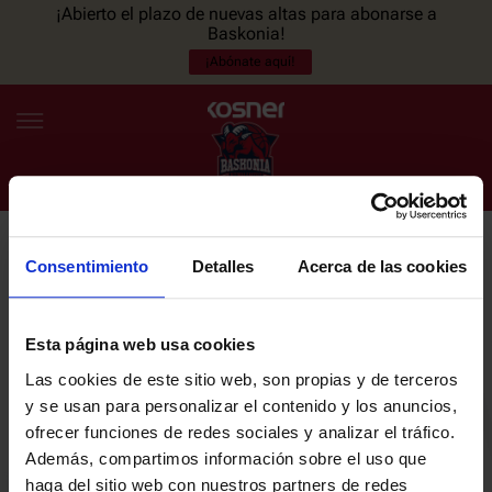
¡Abierto el plazo de nuevas altas para abonarse a
Baskonia!
¡Abónate aquí!
Consentimiento
Detalles
Acerca de las cookies
NEWSLETTER
ES
EU
Únete a nuestra newsletter y sé el primero en enterarte de las
NOTICIAS
últimas noticias y promociones del club.
Esta página web usa cookies
Las cookies de este sitio web, son propias y de terceros
PLANTILLA
y se usan para personalizar el contenido y los anuncios,
Email
ofrecer funciones de redes sociales y analizar el tráfico.
ENTRADAS
Además, compartimos información sobre el uso que
haga del sitio web con nuestros partners de redes
He leído y acepto la
Política de privacidad
del SASKI BASKONIA