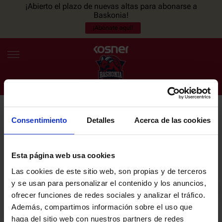
¡Abierto el plazo de nuevas altas para abonarse a
Baskonia!
¡Abónate aquí!
Consentimiento
Detalles
Acerca de las cookies
NEWSLETTER
ES
EU
Únete a nuestra newsletter y sé el primero en enterarte de las
NOTICIAS
últimas noticias y promociones del club.
Esta página web usa cookies
Las cookies de este sitio web, son propias y de terceros
PLANTILLA
y se usan para personalizar el contenido y los anuncios,
Email
ofrecer funciones de redes sociales y analizar el tráfico.
ENTRADAS
Además, compartimos información sobre el uso que
haga del sitio web con nuestros partners de redes
He leído y acepto la
Política de privacidad
del SASKI BASKONIA