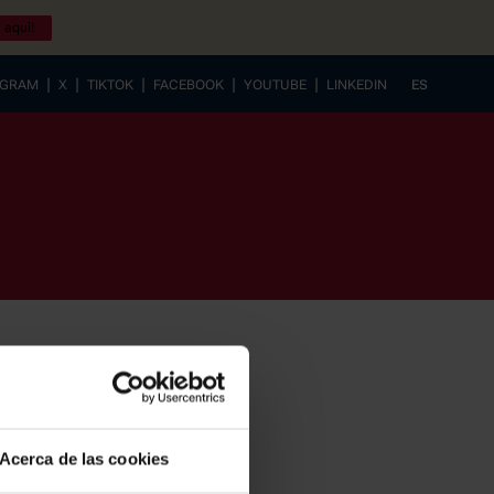
 aquí!
|
|
|
|
|
AGRAM
X
TIKTOK
FACEBOOK
YOUTUBE
LINKEDIN
ES
EUSKERA
Acerca de las cookies