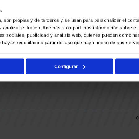
CONTACTO
LLA
TRABAJA CON NOSOTROS
s
BUESA ARENA EVENTS
, son propias y de terceros y se usan para personalizar el conte
BAKH
DAS
y analizar el tráfico. Además, compartimos información sobre el 
FUNDACIÓN BASKONIA-ALAVÉS
es sociales, publicidad y análisis web, quienes pueden combinar
 hayan recopilado a partir del uso que haya hecho de sus servic
DOS
Fernando Buesa Arena Carretera
Zurbano S/N
Configurar
01013 Vitoria-Gasteiz
KI
ARIO
C