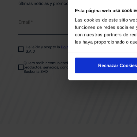
PLANTI
últimas noticias y promociones del club.
Esta página web usa cookie
Las cookies de este sitio web
Email
ENTRA
funciones de redes sociales 
con nuestros partners de red
les haya proporcionado o que
He leído y acepto la
Política de privacidad
del SASKI BASKONIA
ABONA
S.A.D
Quiero recibir comunicaciones electrónicas sobre las actividades,
Rechazar Cookies
productos, servicios, concursos, ofertas y/o promociones del SAS
Baskonia SAD
CALEND
CLUB
Patrocinadores