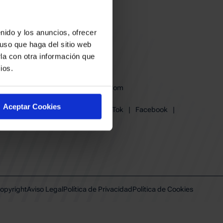
nido y los anuncios, ofrecer
uso que haga del sitio web
la con otra información que
ios.
baskonia@baskonia.com
Tel.
945 13 91 91
Aceptar Cookies
Instagram
|
X
|
TikTok
|
Facebook
|
Youtube
|
Linkedin
opyright
Aviso Legal
Política de Privacidad
Política de Cookies