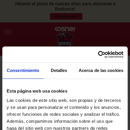
¡Abierto el plazo de nuevas altas para abonarse a
Baskonia!
¡Abónate aquí!
Consentimiento
Detalles
Acerca de las cookies
NEWSLETTER
ES
EU
Únete a nuestra newsletter y sé el primero en enterarte de las
NOTICIAS
últimas noticias y promociones del club.
Esta página web usa cookies
Las cookies de este sitio web, son propias y de terceros
PLANTILLA
y se usan para personalizar el contenido y los anuncios,
Email
ofrecer funciones de redes sociales y analizar el tráfico.
ENTRADAS
Además, compartimos información sobre el uso que
haga del sitio web con nuestros partners de redes
He leído y acepto la
Política de privacidad
del SASKI BASKONIA