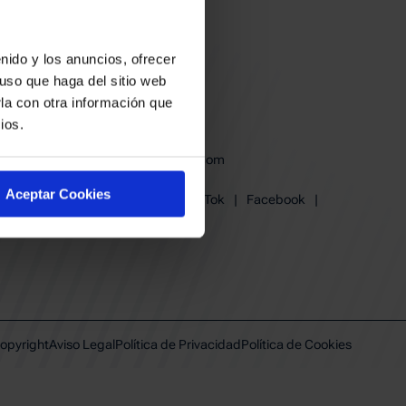
nido y los anuncios, ofrecer
uso que haga del sitio web
la con otra información que
ios.
baskonia@baskonia.com
Tel.
945 13 91 91
Aceptar Cookies
Instagram
|
X
|
TikTok
|
Facebook
|
Youtube
|
Linkedin
opyright
Aviso Legal
Política de Privacidad
Política de Cookies