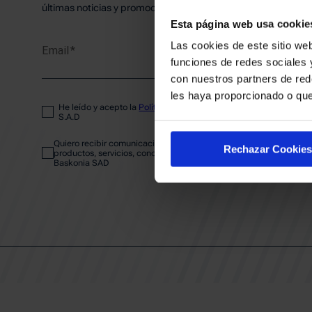
PLANTI
últimas noticias y promociones del club.
Esta página web usa cookie
Las cookies de este sitio web
Email
ENTRA
funciones de redes sociales 
con nuestros partners de red
les haya proporcionado o que
He leído y acepto la
Política de privacidad
del SASKI BASKONIA
ABONA
S.A.D
Quiero recibir comunicaciones electrónicas sobre las actividades,
Rechazar Cookies
productos, servicios, concursos, ofertas y/o promociones del SAS
Baskonia SAD
CALEND
CLUB
Patrocinadores