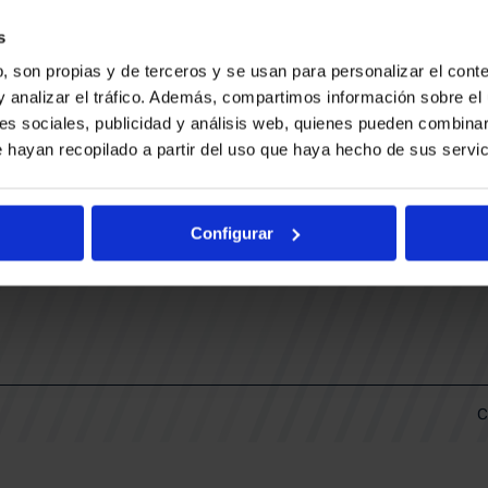
CONTACTO
LLA
TRABAJA CON NOSOTROS
s
BUESA ARENA EVENTS
, son propias y de terceros y se usan para personalizar el conte
BAKH
DAS
y analizar el tráfico. Además, compartimos información sobre el 
FUNDACIÓN BASKONIA-ALAVÉS
es sociales, publicidad y análisis web, quienes pueden combinar
 hayan recopilado a partir del uso que haya hecho de sus servic
DOS
Fernando Buesa Arena Carretera
Zurbano S/N
Configurar
01013 Vitoria-Gasteiz
KI
ARIO
C