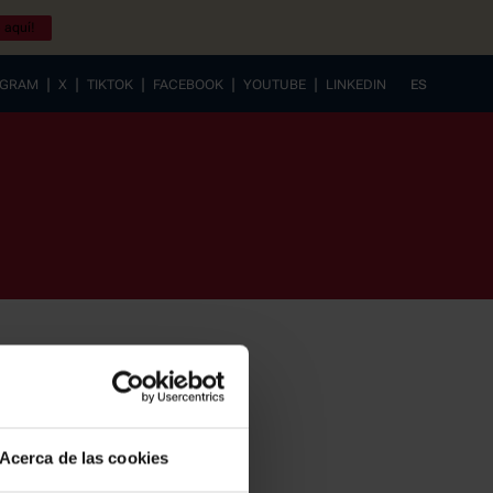
 aquí!
|
|
|
|
|
AGRAM
X
TIKTOK
FACEBOOK
YOUTUBE
LINKEDIN
ES
EUSKERA
Acerca de las cookies