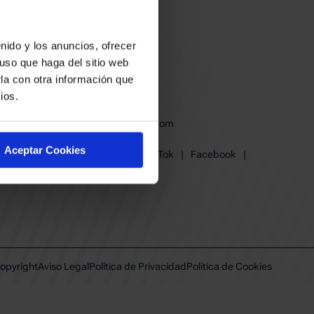
nido y los anuncios, ofrecer
uso que haga del sitio web
la con otra información que
ios.
baskonia@baskonia.com
Tel.
945 13 91 91
Aceptar Cookies
Instagram
|
X
|
TikTok
|
Facebook
|
Youtube
|
Linkedin
opyright
Aviso Legal
Política de Privacidad
Política de Cookies