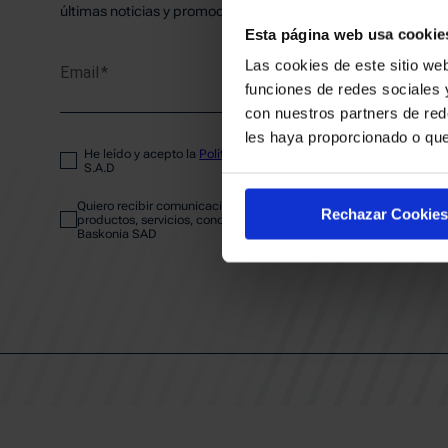
PLANTI
últimas noticias y promociones del club.
Esta página web usa cookie
Las cookies de este sitio web
Email
ENTRA
funciones de redes sociales 
con nuestros partners de red
les haya proporcionado o que
He leído y acepto la
Política de privacidad
del SASKI BASKONIA
ABONA
S.A.D
Quiero recibir comunicaciones electrónicas sobre las actividades,
Rechazar Cookies
productos, servicios, concursos, ofertas y/o promociones del SAS
Baskonia SAD
CALEND
CLUB
Patrocinadores