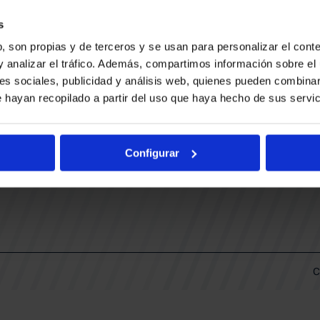
CONTACTO
LLA
TRABAJA CON NOSOTROS
s
BUESA ARENA EVENTS
, son propias y de terceros y se usan para personalizar el conte
BAKH
DAS
y analizar el tráfico. Además, compartimos información sobre el 
FUNDACIÓN BASKONIA-ALAVÉS
es sociales, publicidad y análisis web, quienes pueden combinar
 hayan recopilado a partir del uso que haya hecho de sus servic
DOS
Fernando Buesa Arena Carretera
Zurbano S/N
Configurar
01013 Vitoria-Gasteiz
KI
ARIO
C