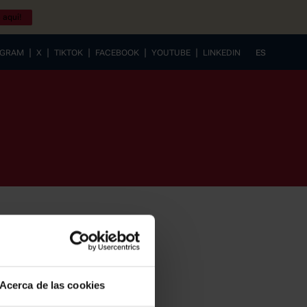
 aquí!
|
|
|
|
|
AGRAM
X
TIKTOK
FACEBOOK
YOUTUBE
LINKEDIN
ES
EUSKERA
Acerca de las cookies