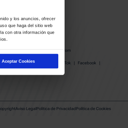
nido y los anuncios, ofrecer
uso que haga del sitio web
la con otra información que
ios.
baskonia@baskonia.com
Tel.
945 13 91 91
Aceptar Cookies
Instagram
|
X
|
TikTok
|
Facebook
|
Youtube
|
Linkedin
opyright
Aviso Legal
Política de Privacidad
Política de Cookies