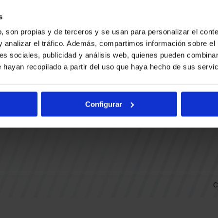
CONTACTO
LLA
TRABAJA CON NOSOTROS
s
BUESA ARENA EVENTS
, son propias y de terceros y se usan para personalizar el conte
BAKH
DAS
y analizar el tráfico. Además, compartimos información sobre el 
FUNDACIÓN BASKONIA-ALAVÉS
es sociales, publicidad y análisis web, quienes pueden combinar
 hayan recopilado a partir del uso que haya hecho de sus servic
DOS
Fernando Buesa Arena Carretera
Zurbano S/N
Configurar
01013 Vitoria-Gasteiz
KI
ARIO
C