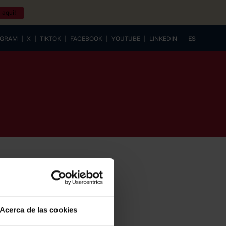
 aquí!
|
|
|
|
|
AGRAM
X
TIKTOK
FACEBOOK
YOUTUBE
LINKEDIN
ES
EUSKERA
Acerca de las cookies