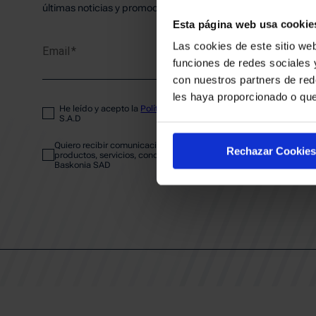
PLANTI
últimas noticias y promociones del club.
Esta página web usa cookie
Las cookies de este sitio web
Email
ENTRA
funciones de redes sociales 
con nuestros partners de red
les haya proporcionado o que
He leído y acepto la
Política de privacidad
del SASKI BASKONIA
ABONA
S.A.D
Quiero recibir comunicaciones electrónicas sobre las actividades,
Rechazar Cookies
productos, servicios, concursos, ofertas y/o promociones del SAS
Baskonia SAD
CALEND
CLUB
Patrocinadores