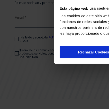
PLANTI
últimas noticias y promociones del club.
Esta página web usa cookie
Las cookies de este sitio web
Email
ENTRA
funciones de redes sociales 
con nuestros partners de red
les haya proporcionado o que
He leído y acepto la
Política de privacidad
del SASKI BASKONIA
ABONA
S.A.D
Quiero recibir comunicaciones electrónicas sobre las actividades,
Rechazar Cookies
productos, servicios, concursos, ofertas y/o promociones del SAS
Baskonia SAD
CALEND
CLUB
Patrocinadores