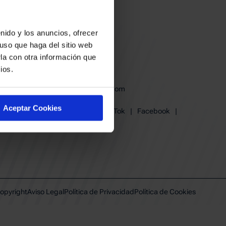
nido y los anuncios, ofrecer
uso que haga del sitio web
la con otra información que
ios.
baskonia@baskonia.com
Tel.
945 13 91 91
Aceptar Cookies
Instagram
|
X
|
TikTok
|
Facebook
|
Youtube
|
Linkedin
opyright
Aviso Legal
Política de Privacidad
Política de Cookies