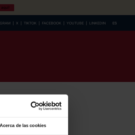
 aquí!
|
|
|
|
|
AGRAM
X
TIKTOK
FACEBOOK
YOUTUBE
LINKEDIN
ES
EUSKERA
Acerca de las cookies