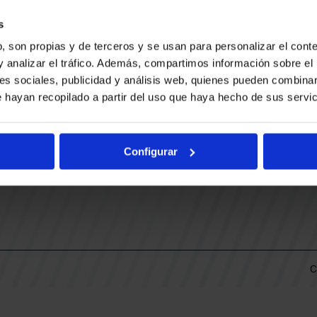
CONTACTO
LLA
TRABAJA CON NOSOTROS
s
BUESA ARENA EVENTS
, son propias y de terceros y se usan para personalizar el conte
BAKH
DAS
y analizar el tráfico. Además, compartimos información sobre el 
FUNDACIÓN BASKONIA-ALAVÉS
es sociales, publicidad y análisis web, quienes pueden combinar
 hayan recopilado a partir del uso que haya hecho de sus servic
DOS
Fernando Buesa Arena Carretera
Zurbano S/N
Configurar
01013 Vitoria-Gasteiz
KI
ARIO
C